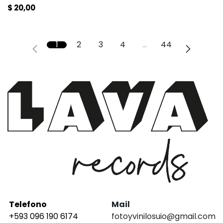
$
20,00
1
2
3
4
…
44
Telefono
Mail
+593 096 190 6174
fotoyvinilosuio@gmail.com