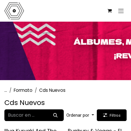
Ir al contenido
...
Formato
Cds Nuevos
Cds Nuevos
Ordenar por
Filtros