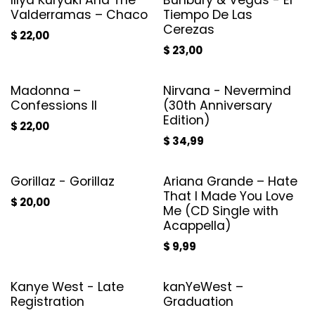
Illya Kuryaki And The
Bunbury & Vegas - El
Valderramas – Chaco
Tiempo De Las
Cerezas
$
22,00
$
23,00
Madonna –
Nirvana - Nevermind
Confessions II
(30th Anniversary
Edition)
$
22,00
$
34,99
Gorillaz - Gorillaz
Ariana Grande – Hate
That I Made You Love
$
20,00
Me (CD Single with
Acappella)
$
9,99
Kanye West - Late
kanYeWest –
Registration
Graduation