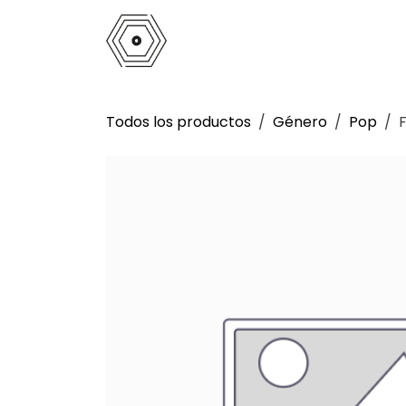
Ir al contenido
Inicio
Tienda
Análogo
La 
Todos los productos
Género
Pop