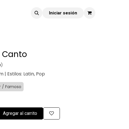
Iniciar sesión
o Canto
a)
 | Estilos: Latin, Pop
or / Famoso
Agregar al carrito