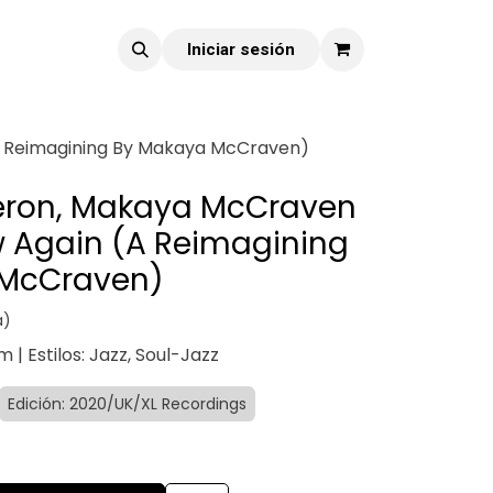
Iniciar sesión
A Reimagining By Makaya McCraven)
Heron, Makaya McCraven
w Again (A Reimagining
 McCraven)
a)
 | Estilos: Jazz, Soul-Jazz
Edición: 2020/UK/XL Recordings