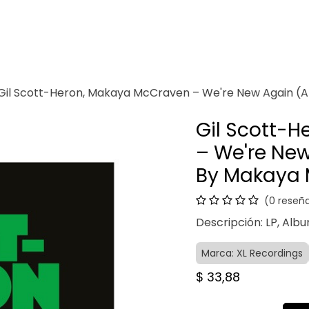
Venganza
Contacto
Gil Scott-Heron, Makaya McCraven – We're New Again (
Gil Scott-
– We're Ne
By Makaya
(0 reseñ
Descripción: LP, Album
Marca: XL Recordings
$
33,88