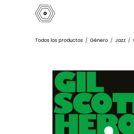
Ir al contenido
Inicio
Tienda
Análogo
La 
Todos los productos
Género
Jazz