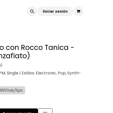
Iniciar sesión
io con Rocco Tanica -
nzafiato)
a)
M, Single | Estilos: Electronic, Pop, Synth-
1991/Italy/Epic