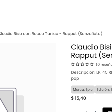
Venganza
Contacto
Claudio Bisio con Rocco Tanica - Rapput (Senzafiato)
Claudio Bis
Rapput (Se
(0 reseñ
Descripción: LP, 45 RP
pop
Marca: Epic
Edición: 
$
15,40