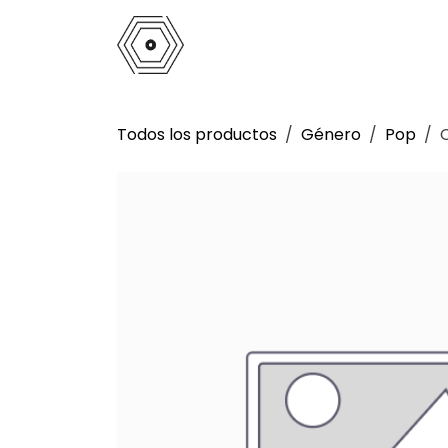
Ir al contenido
Inicio
Tienda
Análogo
La 
Todos los productos
Género
Pop