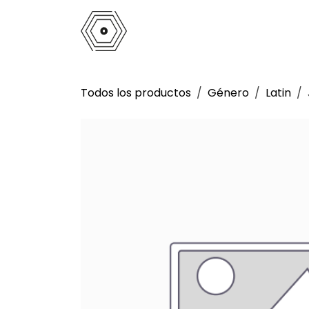
Ir al contenido
Inicio
Tienda
Análogo
La 
Todos los productos
Género
Latin