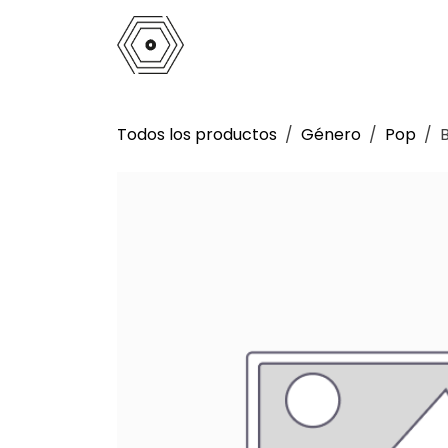
Ir al contenido
Inicio
Tienda
Análogo
La 
Todos los productos
Género
Pop