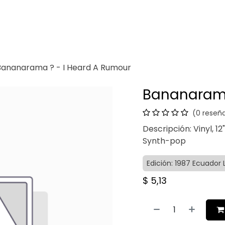
Venganza
Contacto
Bananarama ? - I Heard A Rumour
Bananarama
(0 reseñ
Descripción: Vinyl, 12
Synth-pop
Edición: 1987 Ecuador
$
5,13