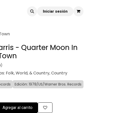
Iniciar sesión
 Town
ris - Quarter Moon In
 Town
a)
los: Folk, World, & Country, Country
ecords
Edición: 1978/US/Warner Bros. Records
Agregar al carrito