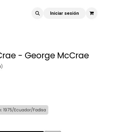
Iniciar sesión
rae - George McCrae
a)
n: 1975/Ecuador/Fadisa