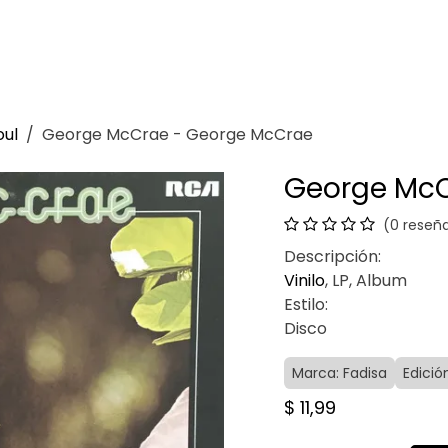
Venganza
Contacto
oul
George McCrae - George McCrae
George McC
(0 reseñ
Descripción:
Vinilo
, LP, Album
Estilo:
Disco
Marca: Fadisa
Edició
$
11,99