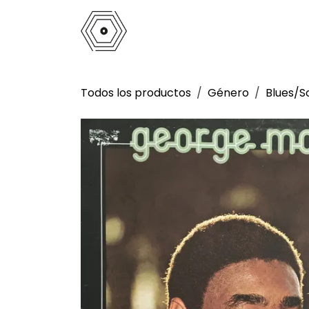
Ir al contenido
Inicio
Tienda
Análogo
La 
Todos los productos
Género
Blues/S