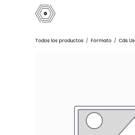
Ir al contenido
Inicio
Tienda
Análogo
La 
Todos los productos
Formato
Cds U