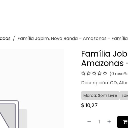
Venganza
Contacto
sados
Família Jobim, Nova Banda – Amazonas - Famíli
Família Jo
Amazonas -
(0 reseñ
Descripción: CD, Alb
Marca: Som Livre
Edi
$
10,27