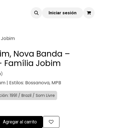
Iniciar sesión
a Jobim
bim, Nova Banda –
 Família Jobim
a)
um | Estilos: Bossanova, MPB
ción: 1991 / Brazil / Som Livre
Agregar al carrito