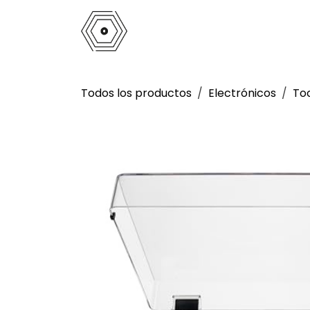
Ir al contenido
Inicio
Tienda
Análogo
La 
Todos los productos
Electrónicos
To