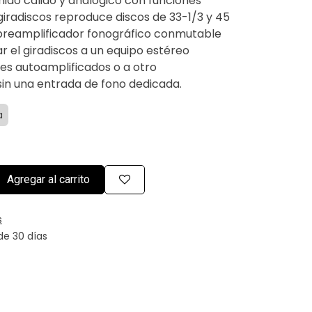
nido cálido y analógico con funciones
 giradiscos reproduce discos de 33-1/3 y 45
preamplificador fonográfico conmutable
 el giradiscos a un equipo estéreo
es autoamplificados o a otro
in una entrada de fono dedicada.
a
Agregar al carrito
s
de 30 días