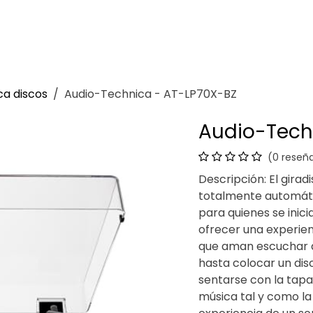
Venganza
Contacto
ca discos
Audio-Technica - AT-LP70X-BZ
Audio-Tech
(0 reseñ
Descripción: El gira
totalmente automáti
para quienes se inic
ofrecer una experien
que aman escuchar d
hasta colocar un disc
sentarse con la tapa
música tal y como la