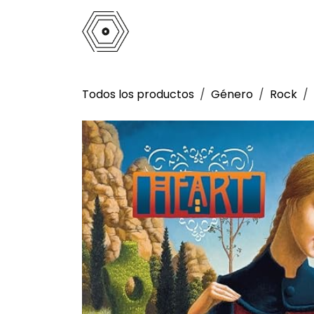
Ir al contenido
Inicio
Tienda
Análogo
La 
Todos los productos
Género
Rock