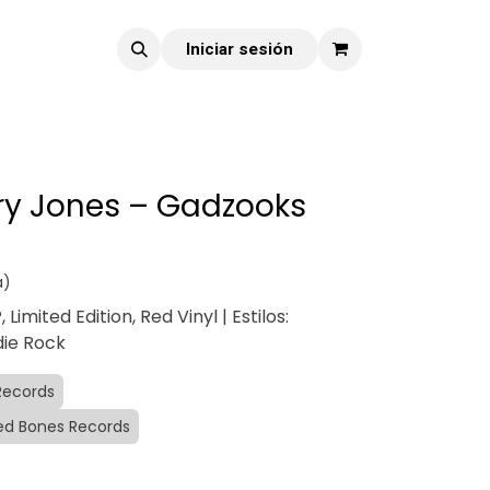
Iniciar sesión
ry Jones – Gadzooks
a)
, Limited Edition, Red Vinyl | Estilos:
die Rock
Records
red Bones Records