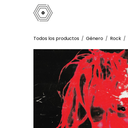
Ir al contenido
Inicio
Tienda
Análogo
La 
Todos los productos
Género
Rock