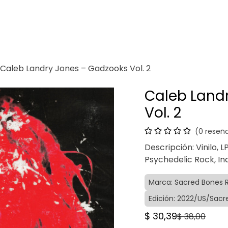
Venganza
Contacto
Caleb Landry Jones – Gadzooks Vol. 2
Caleb Land
Vol. 2
(0 reseñ
Descripción: Vinilo, LP
Psychedelic Rock, In
Marca: Sacred Bones 
Edición: 2022/US/Sac
$
30,39
$
38,00