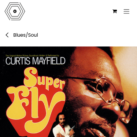
Ir al contenido
Blues/Soul