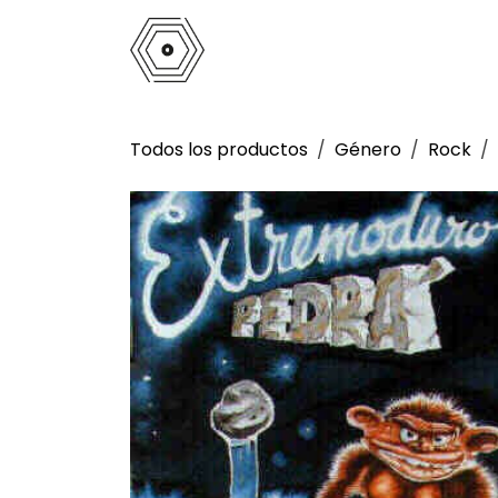
Ir al contenido
Inicio
Tienda
Análogo
La 
Todos los productos
Género
Rock