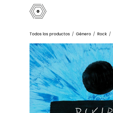
Ir al contenido
Inicio
Tienda
Análogo
La 
Todos los productos
Género
Rock