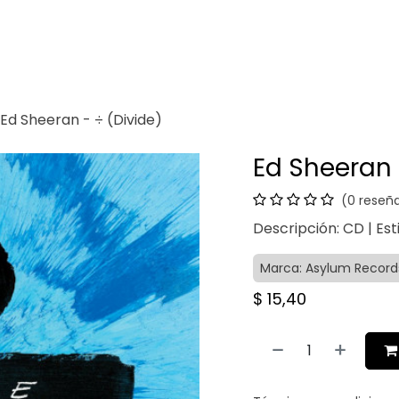
Venganza
Contacto
Ed Sheeran - ÷ (Divide)
Ed Sheeran 
(0 reseñ
Descripción: CD | Est
Marca: Asylum Record
$
15,40