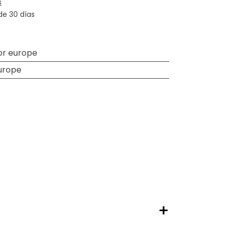
s
de 30 días
or europe
europe