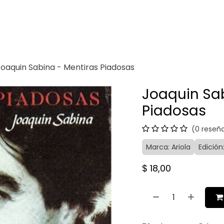
Venganza
Contacto
Joaquin Sabina - Mentiras Piadosas
Joaquin Sab
Piadosas
(0 reseñ
Marca: Ariola
Edición
$
18,00