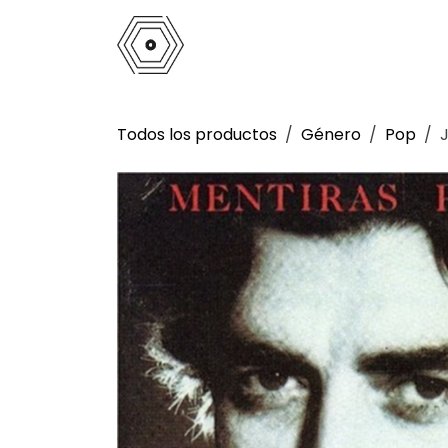
Ir al contenido
Inicio
Tienda
Análogo
La 
Todos los productos
Género
Pop