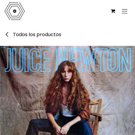
Ir al contenido
Todos los productos