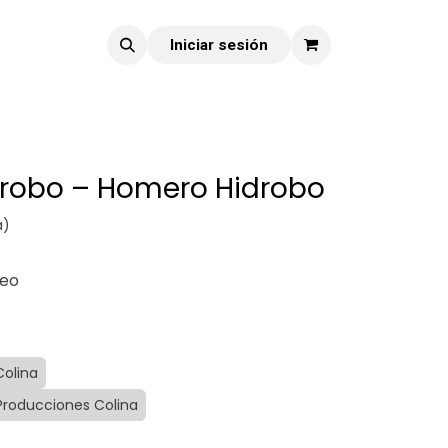
Iniciar sesión
robo – Homero Hidrobo
a)
reo
Colina
 Producciones Colina