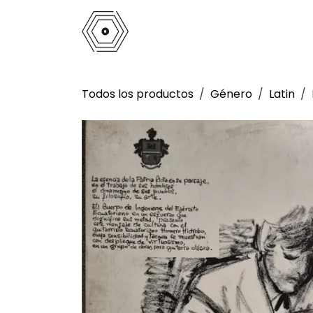
Ir al contenido
Inicio
Tienda
Análogo
La 
Todos los productos
Género
Latin