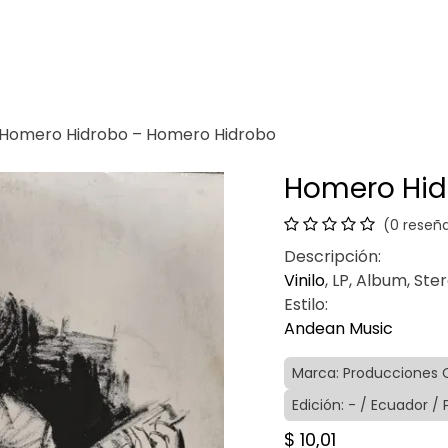
Venganza
Contacto
Homero Hidrobo – Homero Hidrobo
Homero Hid
(0 reseñ
Descripción:
Vinilo
, LP, Album, Ste
Estilo:
Andean Music
Marca: Producciones 
Edición: - / Ecuador /
$
10,01