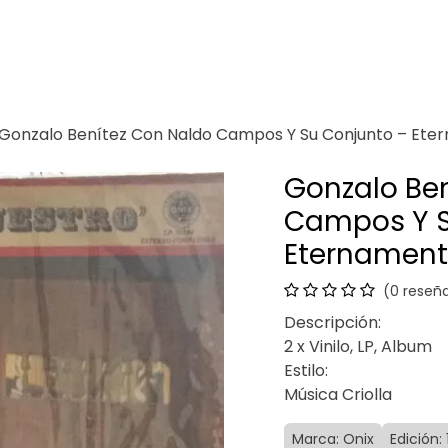
Venganza
Contacto
Gonzalo Benítez Con Naldo Campos Y Su Conjunto – Ete
Gonzalo Be
Campos Y S
Eternament
(0 reseñ
Descripción:
2 x Vinilo, LP, Album
Estilo:
Música Criolla
Marca: Onix
Edición: