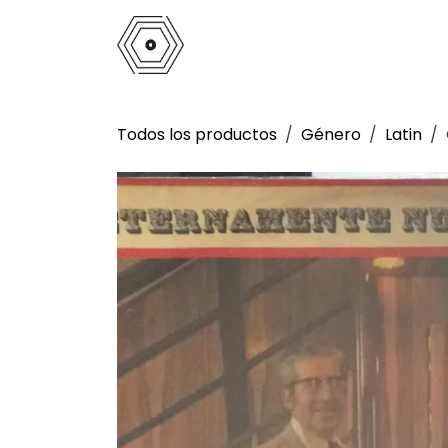
Ir al contenido
Inicio
Tienda
Análogo
La 
Todos los productos
Género
Latin