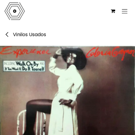
Ir al contenido
Vinilos Usados