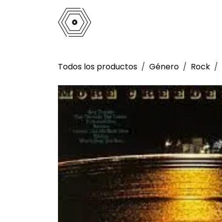
Ir al contenido
Inicio
Tienda
Análogo
La 
Todos los productos
Género
Rock