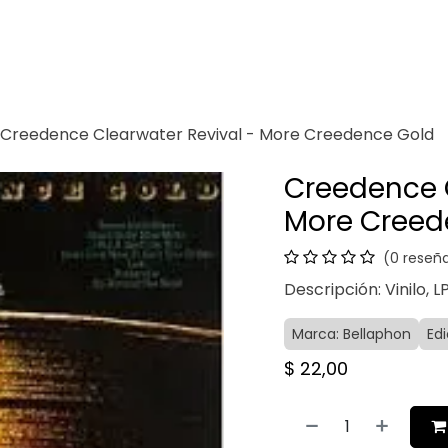
Venganza
Contacto
Creedence Clearwater Revival - More Creedence Gold
Creedence C
More Creed
(0 reseñ
Descripción: Vinilo, L
Marca: Bellaphon
Ed
$
22,00