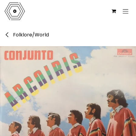
Ir al contenido
Folklore/World