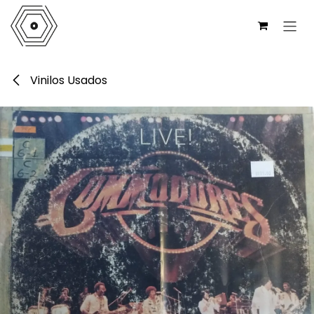
Ir al contenido
Vinilos Usados