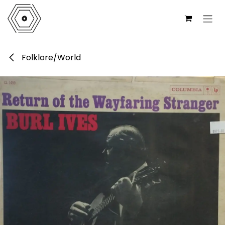
Ir al contenido
Folklore/World