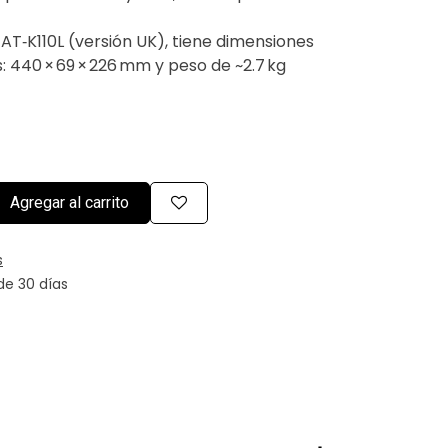
 AT‑K110L (versión UK), tiene dimensiones
: 440 × 69 × 226 mm y peso de ~2.7 kg
Agregar al carrito
s
de 30 días