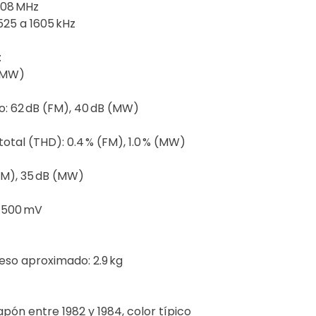
108 MHz
25 a 1605 kHz
:
 (MW)
do: 62 dB (FM), 40 dB (MW)
otal (THD): 0.4 % (FM), 1.0 % (MW)
(FM), 35 dB (MW)
: 500 mV
eso aproximado: 2.9 kg
ón entre 1982 y 1984, color típico