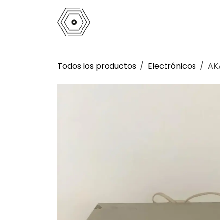
Ir al contenido
Inicio
Tienda
Análogo
La 
Todos los productos
Electrónicos
AK