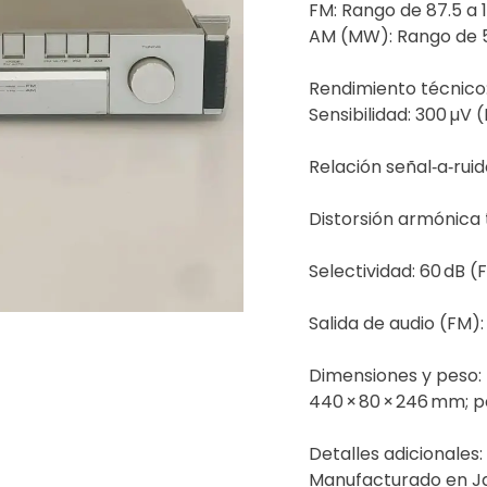
FM: Rango de 87.5 a 
AM (MW): Rango de 5
Rendimiento técnico
Sensibilidad: 300 µV
Relación señal‑a‑rui
Distorsión armónica t
Selectividad: 60 dB 
Salida de audio (FM)
Dimensiones y peso:
440 × 80 × 246 mm; p
Detalles adicionales:
Manufacturado en Jap