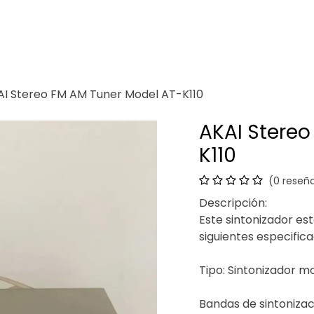
Venganza
Contacto
AI Stereo FM AM Tuner Model AT-K110
AKAI Stereo
K110
(0 reseñ
Descripción:
Este sintonizador es
siguientes especific
Tipo: Sintonizador m
Bandas de sintonizac