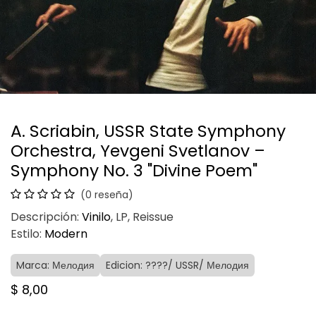
A. Scriabin, USSR State Symphony
Orchestra, Yevgeni Svetlanov –
Symphony No. 3 "Divine Poem"
(0 reseña)
Descripción:
Vinilo
, LP, Reissue
Estilo:
Modern
Marca: Мелодия
Edicion: ????/ USSR/ Мелодия
$
8,00