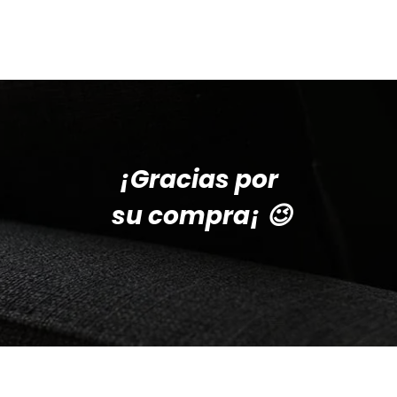
Venganza
Contacto
¡Gracias por
su compra¡ 😉